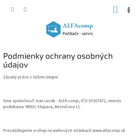
Prejsť
NÁKUP
na
obsah
KOŠÍK
Podmienky ochrany osobných
údajov
Zásady práce s Vašimi údajmi
Sme spoločnosť: Ivan Levák - ALFA comp, IČO:35307471, miesto
podnikania: 90031 Stupava, Bezručova 11.
Prevádzkujeme e-shop na webových stránkach www.alfacomp.sk