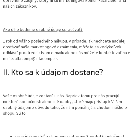
oprávnené záujmy, ktorými sú marketingová komunikácii cielená na
našich zákazníkov.
Ako dlho budeme osobné údaje spracúvať?
1 rok od Vášho posledného nákupu. V prípade, ak nechcete naďalej
dostávať naše marketingové oznámenia, môžete sa kedykoľvek
odhlásiť prostredníctvom e-mailu alebo nás môžete kontaktovať na e-
maile: alfacomp@alfacomp.sk
II. Kto sa k údajom dostane?
Vaše osobné údaje zostanú u nás. Napriek tomu pre nás pracujú
niektoré spoločnosti alebo iné osoby, ktoré majú prístup k Vašim
osobný údajom z dôvodu toho, že nám pomáhajú s chodom nášho e-
shopu. Sú to:
prevádzkovateľ e-shopovej platformy Shoptet (spoločnosť