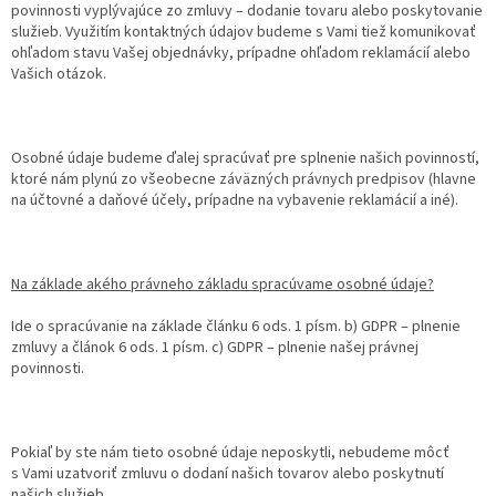
povinnosti vyplývajúce zo zmluvy – dodanie tovaru alebo poskytovanie
služieb. Využitím kontaktných údajov budeme s Vami tiež komunikovať
ohľadom stavu Vašej objednávky, prípadne ohľadom reklamácií alebo
Vašich otázok.
Osobné údaje budeme ďalej spracúvať pre splnenie našich povinností,
ktoré nám plynú zo všeobecne záväzných právnych predpisov (hlavne
na účtovné a daňové účely, prípadne na vybavenie reklamácií a iné).
Na základe akého právneho základu spracúvame osobné údaje?
Ide o spracúvanie na základe článku 6 ods. 1 písm. b) GDPR – plnenie
zmluvy a článok 6 ods. 1 písm. c) GDPR – plnenie našej právnej
povinnosti.
Pokiaľ by ste nám tieto osobné údaje neposkytli, nebudeme môcť
s Vami uzatvoriť zmluvu o dodaní našich tovarov alebo poskytnutí
našich služieb.