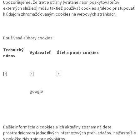
Upozorňujeme, že tretie strany (vrátane napr. poskytovateľov
externých služieb) môžu taktiež používať cookies a/alebo pristupovať
k údajom zhromažďovaným cookies na webových stránkach.
Používané súbory cookies:
Technický
Vydavateľ
Účel a popis cookies
názov
[•]
[•]
[•]
google
Ďalšie informácie o cookies a ich aktuálny zoznam nájdete
prostredníctvom jednotlivých internetových prehliadačov, najčastejšie
v položke Nástroje pre vývojárov.