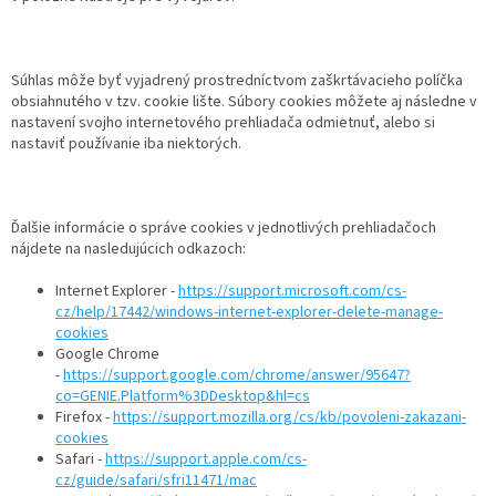
Súhlas môže byť vyjadrený prostredníctvom zaškrtávacieho políčka
obsiahnutého v tzv. cookie lište. Súbory cookies môžete aj následne v
nastavení svojho internetového prehliadača odmietnuť, alebo si
nastaviť používanie iba niektorých.
Ďalšie informácie o správe cookies v jednotlivých prehliadačoch
nájdete na nasledujúcich odkazoch:
Internet Explorer -
https://support.microsoft.com/cs-
cz/help/17442/windows-internet-explorer-delete-manage-
cookies
Google Chrome
-
https://support.google.com/chrome/answer/95647?
co=GENIE.Platform%3DDesktop&hl=cs
Firefox -
https://support.mozilla.org/cs/kb/povoleni-zakazani-
cookies
Safari -
https://support.apple.com/cs-
cz/guide/safari/sfri11471/mac