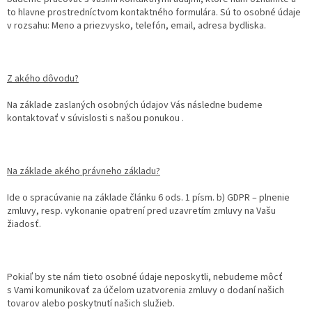
to hlavne prostredníctvom kontaktného formulára. Sú to osobné údaje
v rozsahu: Meno a priezvysko, telefón, email, adresa bydliska.
Z akého dôvodu?
Na základe zaslaných osobných údajov Vás následne budeme
kontaktovať v súvislosti s našou ponukou .
Na základe akého právneho základu?
Ide o spracúvanie na základe článku 6 ods. 1 písm. b) GDPR – plnenie
zmluvy, resp. vykonanie opatrení pred uzavretím zmluvy na Vašu
žiadosť.
Pokiaľ by ste nám tieto osobné údaje neposkytli, nebudeme môcť
s Vami komunikovať za účelom uzatvorenia zmluvy o dodaní našich
tovarov alebo poskytnutí našich služieb.