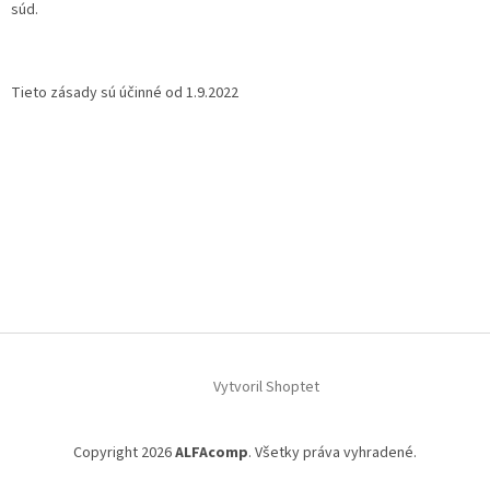
súd.
Tieto zásady sú účinné od 1.9.2022
Z
á
Vytvoril Shoptet
p
ä
t
Copyright 2026
ALFAcomp
. Všetky práva vyhradené.
i
e