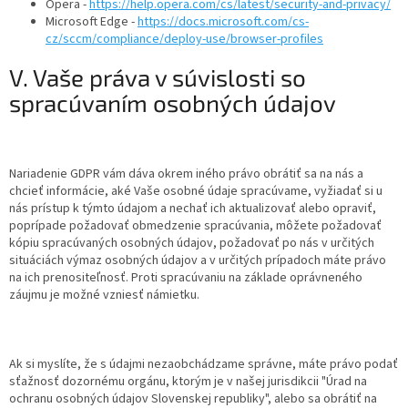
Opera -
https://help.opera.com/cs/latest/security-and-privacy/
Microsoft Edge -
https://docs.microsoft.com/cs-
cz/sccm/compliance/deploy-use/browser-profiles
V. Vaše práva v súvislosti so
spracúvaním osobných údajov
Nariadenie GDPR vám dáva okrem iného právo obrátiť sa na nás a
chcieť informácie, aké Vaše osobné údaje spracúvame, vyžiadať si u
nás prístup k týmto údajom a nechať ich aktualizovať alebo opraviť,
poprípade požadovať obmedzenie spracúvania, môžete požadovať
kópiu spracúvaných osobných údajov, požadovať po nás v určitých
situáciách výmaz osobných údajov a v určitých prípadoch máte právo
na ich prenositeľnosť. Proti spracúvaniu na základe oprávneného
záujmu je možné vzniesť námietku.
Ak si myslíte, že s údajmi nezaobchádzame správne, máte právo podať
sťažnosť dozornému orgánu, ktorým je v našej jurisdikcii "Úrad na
ochranu osobných údajov Slovenskej republiky", alebo sa obrátiť na