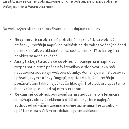
zaistiť, aby reklamy zobrazované on-line boli lepšie prispôsobené
Vašej osobe a Vašim záujmom.
Na webových stránkach používame nasledujúce cookies:
Nevyhnutné cookies
: sú potrebné na prevádzku webových
stránok, umožňujú napríklad prihlásiť sa do zabezpečených častí
stránok a ďalšie základné funkčnosti stránok. Táto kategória
cookies sa nedá zakázať.
Analytické/štatistické cookies
: umožňujú nám napríklad
rozpoznať a zistiť počet návštevníkov a sledovať, ako naši
návštevníci používajú webové stránky. Pomáhajú nám zlepšovať
spôsob, akým stránky fungujú, napríklad tak, že umožňujú
používateľom ľahko nájsť to, čo hľadajú. Tieto súbory spúšťame
iba s Vaším predchádzajúcim súhlasom.
Reklamné cookies
: používajú sa na sledovanie preferencií a
umožňujú zobraziť reklamu a ďalší obsah, ktoré najlepšie
zodpovedajú vášmu záujmu a online správaniu. Tieto súbory
spúšťame iba s Vaším predchádzajúcim súhlasom.