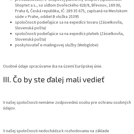
Shoptet a.s., so sídlom Dvořeckého 628/8, Břevnov, 169 00,
Praha 6, Česká republika, IČ: 289 35 675, zapísaná na Mestskom
súde v Prahe, oddiel B vložka 25395
spoločnosti podieľajúce sa na expedícii tovaru (Zásielkovňa,
Slovenská pošta)
spoločnosti podieľajúce sa na expedícii platieb (Zásielkovňa,
Slovenská pošta)
poskytovateľ e-mailingovej služby (Webglobe)
Osobné údaje spracúvame iba na území Európskej únie.
III. Čo by ste ďalej mali vedieť
V našej spoločnosti nemáme zodpovednú osobu pre ochranu osobných
údajov.
V našej spoločnosti nedochádza k rozhodovaniu na základe