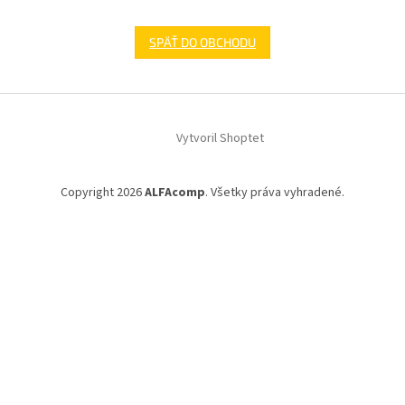
SPÄŤ DO OBCHODU
Z
á
Vytvoril Shoptet
p
ä
t
Copyright 2026
ALFAcomp
. Všetky práva vyhradené.
i
e