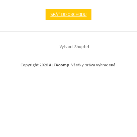
SPÄŤ DO OBCHODU
Z
á
Vytvoril Shoptet
p
ä
t
Copyright 2026
ALFAcomp
. Všetky práva vyhradené.
i
e