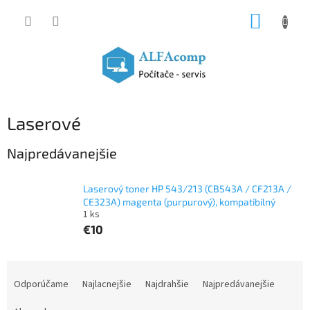
Prejsť
NÁKUP
na
obsah
KOŠÍK
Laserové
Najpredávanejšie
Laserový toner HP 543/213 (CB543A / CF213A /
CE323A) magenta (purpurový), kompatibilný
1 ks
€10
R
a
Odporúčame
Najlacnejšie
Najdrahšie
Najpredávanejšie
d