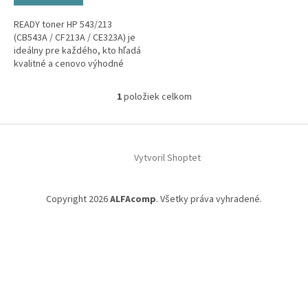
READY toner HP 543/213
(CB543A / CF213A / CE323A) je
ideálny pre každého, kto hľadá
kvalitné a cenovo výhodné
riešenie.
1
položiek celkom
O
v
l
Z
á
á
d
Vytvoril Shoptet
p
a
ä
c
t
i
Copyright 2026
ALFAcomp
. Všetky práva vyhradené.
i
e
p
e
r
v
k
y
v
ý