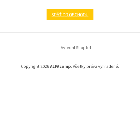
SPÄŤ DO OBCHODU
Z
á
Vytvoril Shoptet
p
ä
t
Copyright 2026
ALFAcomp
. Všetky práva vyhradené.
i
e